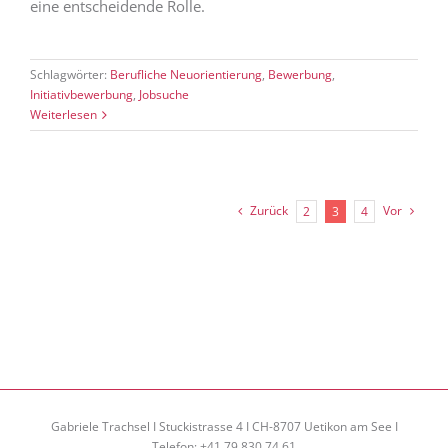
eine entscheidende Rolle.
Schlagwörter:
Berufliche Neuorientierung
,
Bewerbung
,
Initiativbewerbung
,
Jobsuche
Weiterlesen
Zurück
Vor
2
3
4
Kundenbewertungen und Erfahrungen zu
Assessment Center Training Gabriele Trachsel
SEHR GUT
99%
Empfehlungen auf
Gabriele Trachsel I Stuckistrasse 4 I CH-8707 Uetikon am See I
ProvenExpert.com
4,97 / 5,00
Telefon: +41 79 830 74 61