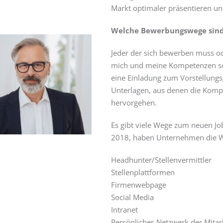
Markt optimaler präsentieren u
Welche Bewerbungswege sind
Jeder der sich bewerben muss ode
mich und meine Kompetenzen so,
eine Einladung zum Vorstellungs
Unterlagen, aus denen die Komp
hervorgehen.
Es gibt viele Wege zum neuen Jo
2018, haben Unternehmen die Wic
Headhunter/Stellenvermi
Stellenplattfor
Firmenwebpag
Social Medi
Intranet
Persönliches Netzwerk der Mita