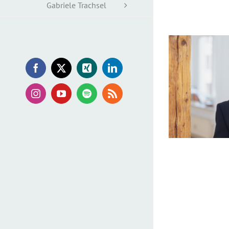
Gabriele Trachsel
Facebook
X
Xing
LinkedIn
Instagram
YouTube
Spotify
Rss