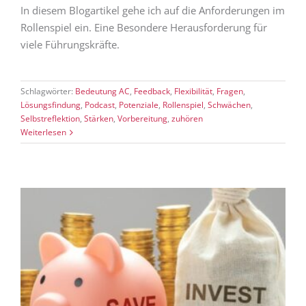
In diesem Blogartikel gehe ich auf die Anforderungen im
Rollenspiel ein. Eine Besondere Herausforderung für
viele Führungskräfte.
Schlagwörter:
Bedeutung AC
,
Feedback
,
Flexibilität
,
Fragen
,
Lösungsfindung
,
Podcast
,
Potenziale
,
Rollenspiel
,
Schwächen
,
Selbstreflektion
,
Stärken
,
Vorbereitung
,
zuhören
Weiterlesen