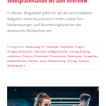
Selbstpräsentation bis zum Interview
In diesem Blogartikel gehe ich auf die verschiedenen
Aufgaben eines Assessment-Centers sowie Ihre
Vorbereitungen und Beurteilungskriterien der
Assessoren/Beobachter ein.
Schlagwörter:
Bedeutung AC
,
Fallstudie
,
Flexibilität
,
Fragen
,
Gruppendiskussion
,
Interview
,
kritikgespräche
,
Lösungsfindung
,
motivation
,
Podcast
,
Potenziale
,
Präsentation
,
Rollenspiel
,
Schwächen
,
Selbstreflexion
,
Stärken
,
team
,
Vorbereitung
,
Vortrag
,
zuhören
Weiterlesen