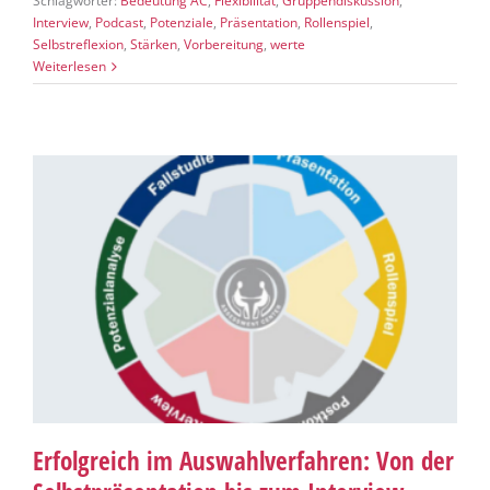
Schlagwörter:
Bedeutung AC
,
Flexibilität
,
Gruppendiskussion
,
Interview
,
Podcast
,
Potenziale
,
Präsentation
,
Rollenspiel
,
Selbstreflexion
,
Stärken
,
Vorbereitung
,
werte
Weiterlesen
Erfolgreich im Auswahlverfahren: Von der