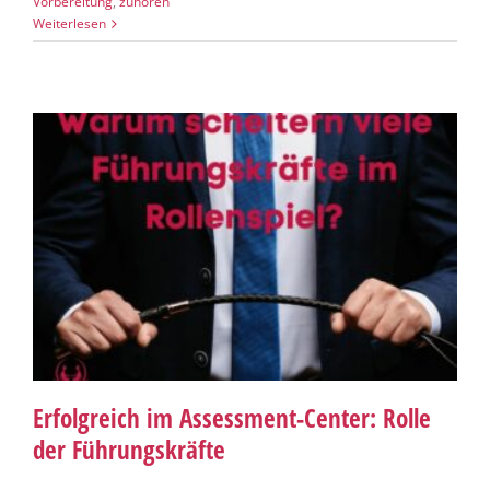
Vorbereitung
,
zuhören
Weiterlesen
Erfolgreich im Assessment-Center: Rolle
der Führungskräfte