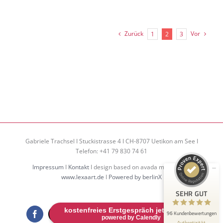
Zurück
Vor
1
2
3
Kundenbewertungen und Erfahrungen zu
Assessment Center Training Gabriele Trachsel
SEHR GUT
99%
Empfehlungen auf
Gabriele Trachsel I Stuckistrasse 4 I CH-8707 Uetikon am See I
ProvenExpert.com
4,97 / 5,00
Telefon: +41 79 830 74 61
94
2
Impressum
I
Kontakt
I design based on avada modified by
www.lexaart.de
I
Powered by berlinX
Bewertungen auf
Bewertungen von 1
ProvenExpert.com
anderen Quelle
SEHR GUT
kostenfreies Erstgespräch jetzt buchen
Blick aufs ProvenExpert-Profil werfen
96 Kundenbewertungen
Facebook
X
Xing
LinkedIn
Instagram
YouTube
Spotify
Rss
powered by Calendly
Authentizität
9.7.2026