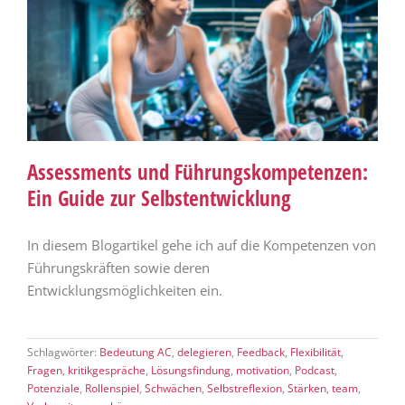
Assessments und Führungskompetenzen:
Ein Guide zur Selbstentwicklung
In diesem Blogartikel gehe ich auf die Kompetenzen von
Führungskräften sowie deren
Entwicklungsmöglichkeiten ein.
Schlagwörter:
Bedeutung AC
,
delegieren
,
Feedback
,
Flexibilität
,
Fragen
,
kritikgespräche
,
Lösungsfindung
,
motivation
,
Podcast
,
Potenziale
,
Rollenspiel
,
Schwächen
,
Selbstreflexion
,
Stärken
,
team
,