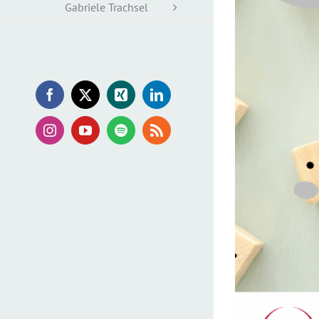
Gabriele Trachsel
Facebook
X
Xing
LinkedIn
Instagram
YouTube
Spotify
Rss