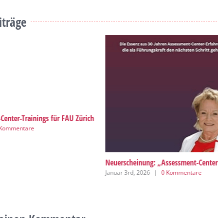
iträge
enter-Trainings für FAU Zürich
 Kommentare
Neuerscheinung: „Assessment-Center
Januar 3rd, 2026
|
0 Kommentare