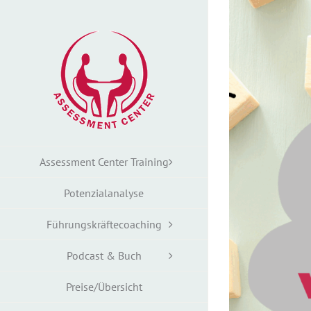
Zum
Zeige
Inhalt
grösseres
springen
Bild
Assessment Center Training
Potenzialanalyse
Führungskräftecoaching
Podcast & Buch
Preise/Übersicht