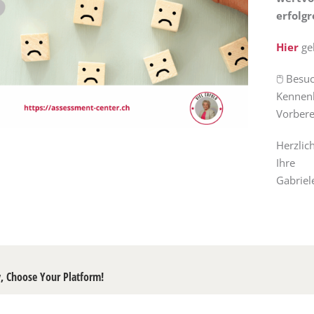
erfolg
Hier
geh
🖱 Besu
Kennenl
Vorbere
Herzlic
Ihre
Gabriel
y, Choose Your Platform!