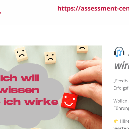
wir
„Feedba
Erfolgsf
Wollen 
Führung
Höre
wertvo