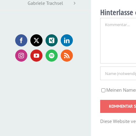
Gabriele Trachsel
Hinterlass
Kommentar
Facebook
X
Xing
LinkedIn
Instagram
YouTube
Spotify
Rss
Meinen Namen,
Diese Website v