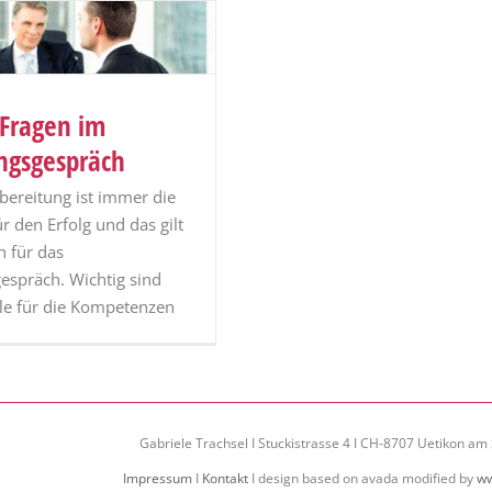
 Fragen im
ungsgespräch
bereitung ist immer die
ür den Erfolg und das gilt
h für das
espräch. Wichtig sind
ele für die Kompetenzen
Gabriele Trachsel I Stuckistrasse 4 I CH-8707 Uetikon am 
Impressum
I
Kontakt
I design based on avada modified by
ww