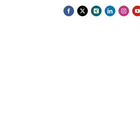
Facebook
X
Xing
LinkedIn
Instagr
Y