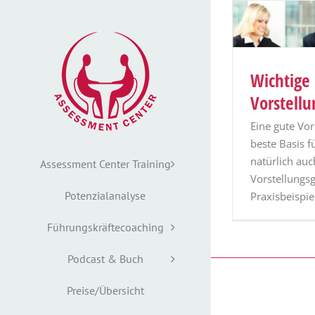
Zum
Inhalt
springen
Wichtige
Vorstell
Eine gute Vor
beste Basis f
natürlich auc
Assessment Center Training
Vorstellungsg
Potenzialanalyse
Praxisbeispi
Führungskräftecoaching
Podcast & Buch
Preise/Übersicht