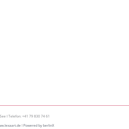
See I Telefon: +41 79 830 74 61
w.lexaart.de
I
Powered by berlinX