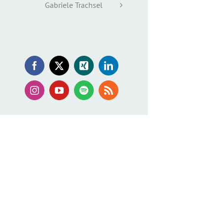
Gabriele Trachsel
Facebook
X
Xing
LinkedIn
Instagram
YouTube
Spotify
Rss