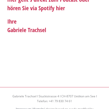
hören Sie via Spotify
hier
Ihre
Gabriele Trachsel
Gabriele Trachsel I Stuckistrasse 4 I CH-8707 Uetikon am See I
Telefon: +41 79 830 74 61
Impressum
I
Kontakt
I design based on avada modified by