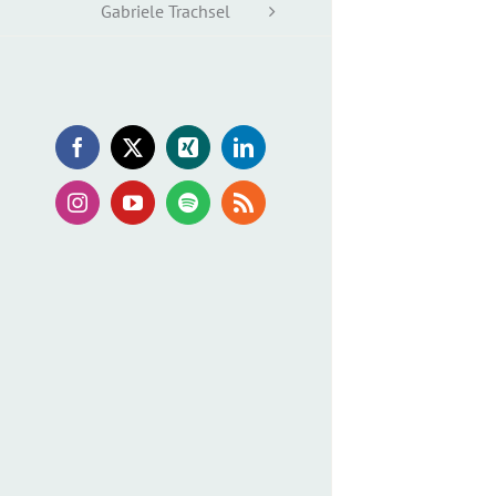
Gabriele Trachsel
Facebook
X
Xing
LinkedIn
Instagram
YouTube
Spotify
Rss