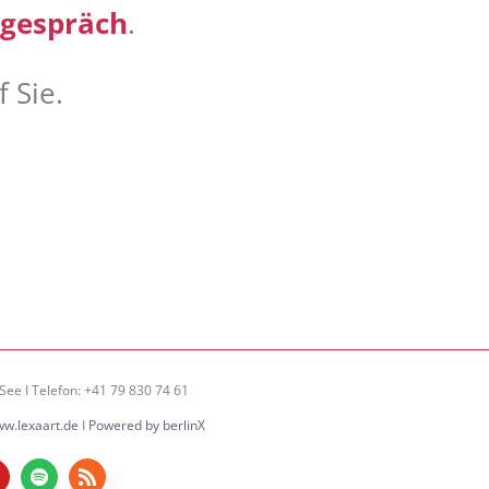
tgespräch
.
 Sie.
l
See I Telefon: +41 79 830 74 61
w.lexaart.de
I
Powered by berlinX
am
ouTube
Spotify
Rss