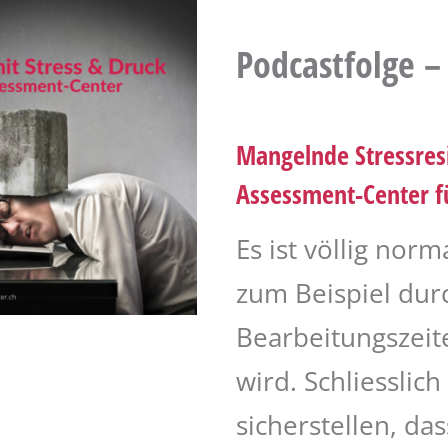
Podcastfolge –
Mangelnde Stressres
Assessment-Center f
Es ist völlig nor
zum Beispiel du
Bearbeitungszeit
wird. Schliesslic
sicherstellen, da