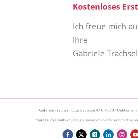
Kostenloses Ers
Ich freue mich auf
Ihre
Gabriele Trachse
Gabriele Trachsel I Stuckistrasse 4 I CH-8707 Uetikon am 
Impressum
I
Kontakt
I design based on avada modified by
ww
Facebook
X
Xing
LinkedIn
Instagr
Y